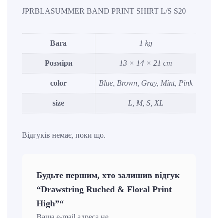
JPRBLASUMMER BAND PRINT SHIRT L/S S20
Вага
1 kg
Розміри
13 × 14 × 21 cm
color
Blue, Brown, Gray, Mint, Pink
size
L, M, S, XL
Відгуків немає, поки що.
Будьте першим, хто залишив відгук
“Drawstring Ruched & Floral Print
High”“
Ваша e-mail адреса не